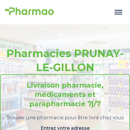
Pharmacies PRUNAY-
LE-GILLON
Livraison pharmacie,
médicaments et
parapharmacie 7j/7
Trouver une pharmacie pour être livré chez vous
Entrez votre adresse