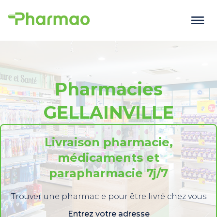
Pharmacies
GELLAINVILLE
Livraison pharmacie,
médicaments et
parapharmacie 7j/7
Trouver une pharmacie pour être livré chez vous
Entrez votre adresse