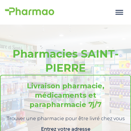
Pharmacies SAINT-
PIERRE
Livraison pharmacie,
médicaments et
parapharmacie 7j/7
Trouver une pharmacie pour être livré chez vous
Entrez votre adresse