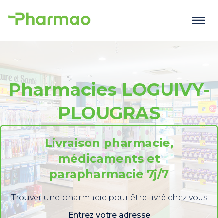
Pharmacies LOGUIVY-
PLOUGRAS
Livraison pharmacie,
médicaments et
parapharmacie 7j/7
Trouver une pharmacie pour être livré chez vous
Entrez votre adresse