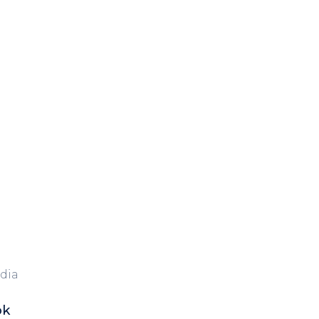
dia
ok