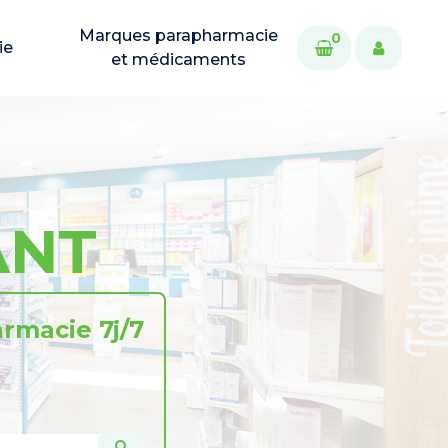
Marques parapharmacie
0
ie
et médicaments
ANT
rmacie 7j/7