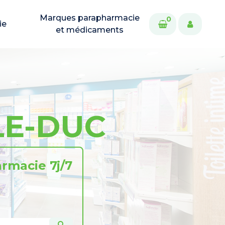
Marques parapharmacie
0
ie
et médicaments
LE-DUC
rmacie 7j/7