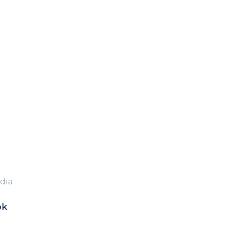
dia
ok