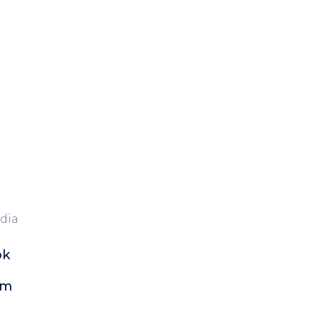
dia
ok
am