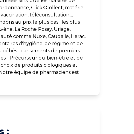
onnées ainsi que les horaires de
l’ordonnance, Click&Collect, matériel
accination, téléconsultation....
ons au prix le plus bas : les plus
ène, La Roche Posay, Uriage,
eauté comme Nuxe, Caudalie, Lierac,
ntaires d'hygiène, de régime et de
s bébés : pansements de premiers
es... Précurseur du bien-être et de
choix de produits biologiques et
. Notre équipe de pharmaciens est
 :