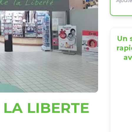
Un s
rapi
av
LA LIBERTE