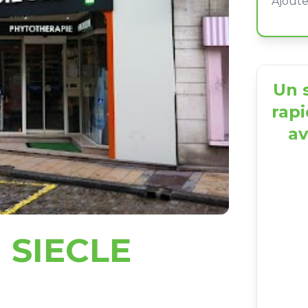
Un s
rapi
av
 SIECLE