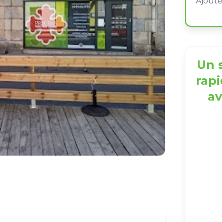
Un s
rapi
av