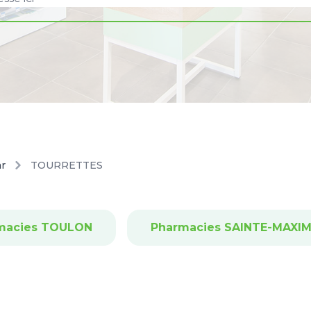
ar
TOURRETTES
macies TOULON
Pharmacies SAINTE-MAXI