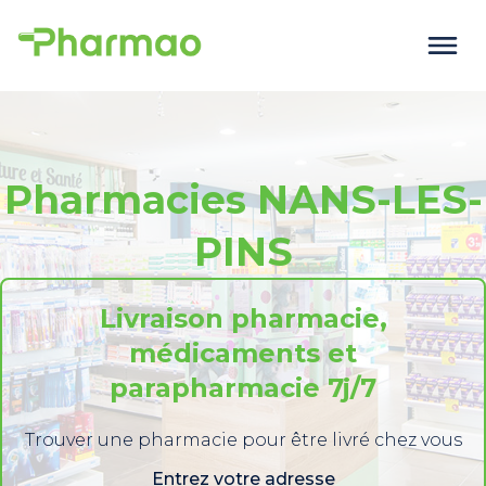
Pharmacies NANS-LES-
PINS
Livraison pharmacie,
médicaments et
parapharmacie 7j/7
Trouver une pharmacie pour être livré chez vous
Entrez votre adresse