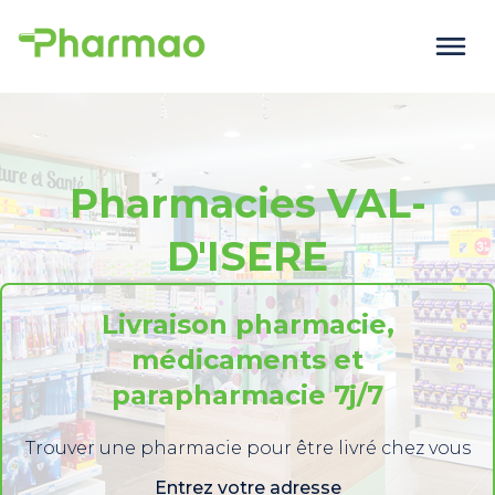
Pharmacies VAL-
D'ISERE
Livraison pharmacie,
médicaments et
parapharmacie 7j/7
Trouver une pharmacie pour être livré chez vous
Entrez votre adresse