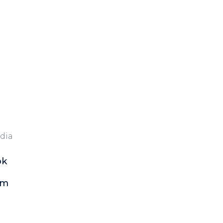
dia
ok
am