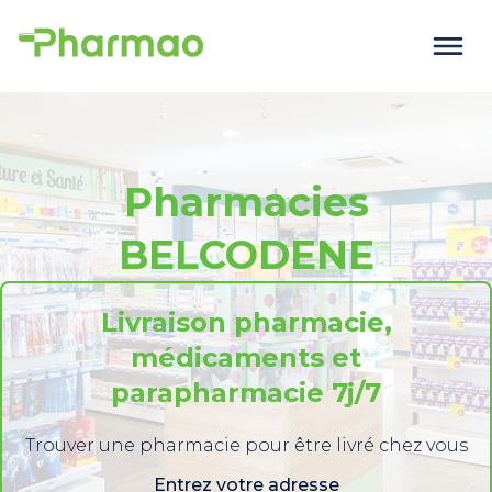
Pharmacies
BELCODENE
Livraison pharmacie,
médicaments et
parapharmacie 7j/7
Trouver une pharmacie pour être livré chez vous
Entrez votre adresse