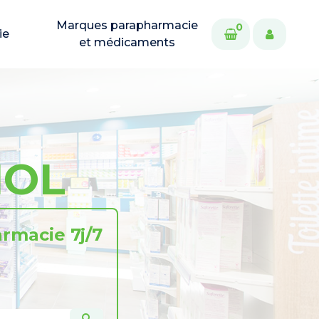
Marques parapharmacie
0
ie
et médicaments
IOL
rmacie 7j/7