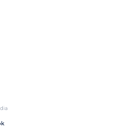
dia
ok