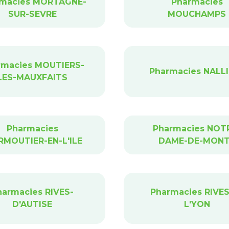
macies MORTAGNE-
Pharmacies
SUR-SEVRE
MOUCHAMPS
rmacies MOUTIERS-
Pharmacies NALL
LES-MAUXFAITS
Pharmacies
Pharmacies NOT
RMOUTIER-EN-L'ILE
DAME-DE-MON
harmacies RIVES-
Pharmacies RIVES
D'AUTISE
L'YON