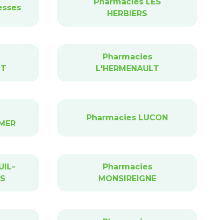
Pharmacies LES
esses
HERBIERS
Pharmacies
NT
L'HERMENAULT
Pharmacies LUCON
-MER
UIL-
Pharmacies
IS
MONSIREIGNE