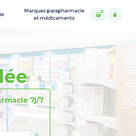
Marques parapharmacie
0
ie
et médicaments
dée
rmacie 7j/7