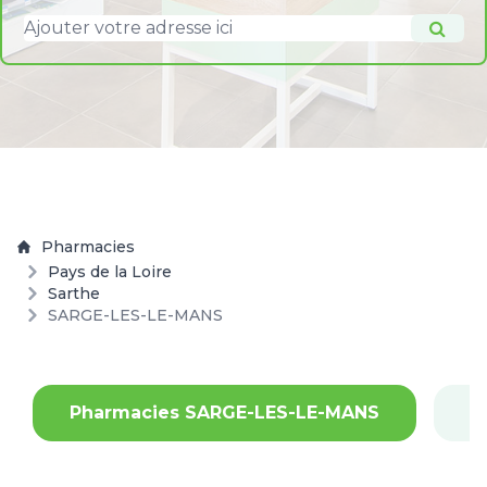
Pharmacies
Pays de la Loire
Sarthe
SARGE-LES-LE-MANS
Pharmacies SARGE-LES-LE-MANS
P