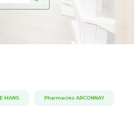
LE MANS
Pharmacies ARCONNAY
P