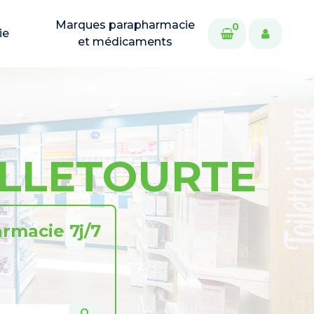
Marques parapharmacie
0
ie
et médicaments
ULLETOURTE
rmacie 7j/7