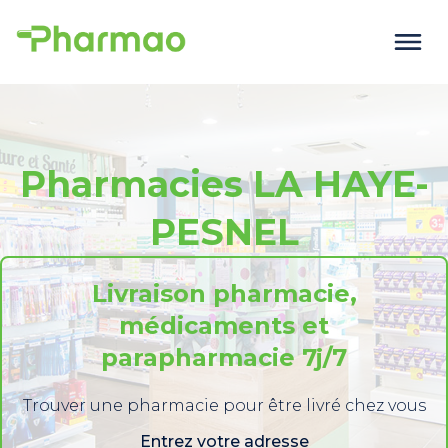
Pharmacies LA HAYE-
PESNEL
Livraison pharmacie,
médicaments et
parapharmacie 7j/7
Trouver une pharmacie pour être livré chez vous
Entrez votre adresse