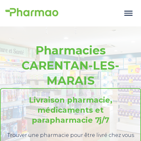
Pharmacies
CARENTAN-LES-
MARAIS
Livraison pharmacie,
médicaments et
parapharmacie 7j/7
Trouver une pharmacie pour être livré chez vous