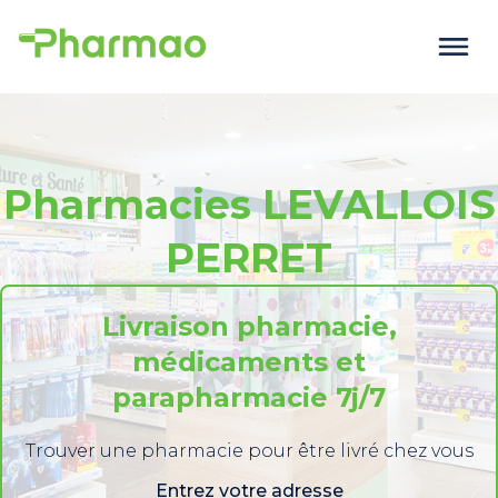
Pharmacies LEVALLOIS
PERRET
Livraison pharmacie,
médicaments et
parapharmacie 7j/7
Trouver une pharmacie pour être livré chez vous
Entrez votre adresse