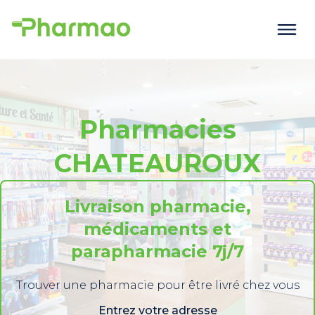
Pharmacies
CHATEAUROUX
Livraison pharmacie,
médicaments et
parapharmacie 7j/7
Trouver une pharmacie pour être livré chez vous
Entrez votre adresse