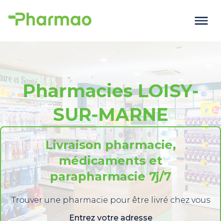
Pharmacies LOISY-
SUR-MARNE
Livraison pharmacie,
médicaments et
parapharmacie 7j/7
Trouver une pharmacie pour être livré chez vous
Entrez votre adresse