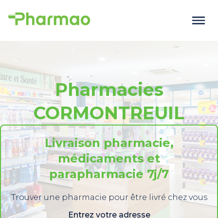
Pharmacies
CORMONTREUIL
Livraison pharmacie,
médicaments et
parapharmacie 7j/7
Trouver une pharmacie pour être livré chez vous
Entrez votre adresse