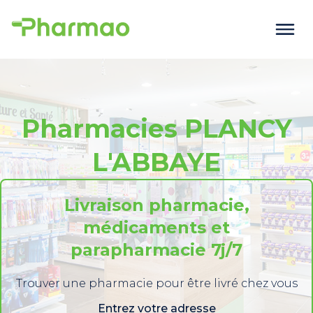
Pharmacies PLANCY
L'ABBAYE
Livraison pharmacie,
médicaments et
parapharmacie 7j/7
Trouver une pharmacie pour être livré chez vous
Entrez votre adresse