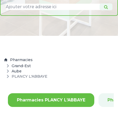
Pharmacies
Grand-Est
Aube
PLANCY L'ABBAYE
Pharmacies PLANCY L'ABBAYE
Phar