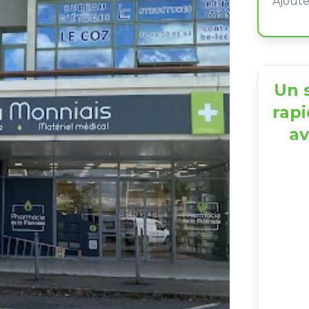
Un s
rapi
av