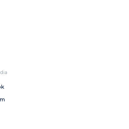
dia
ok
am