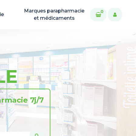
Marques parapharmacie
0
ie
et médicaments
LE
rmacie 7j/7