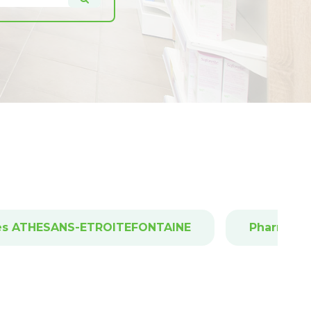
es ATHESANS-ETROITEFONTAINE
Pharmaci