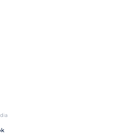
dia
ok