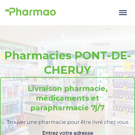
Pharmacies PONT-DE-
CHERUY
Livraison pharmacie,
médicaments et
parapharmacie 7j/7
Trouver une pharmacie pour être livré chez vous
Entrez votre adresse