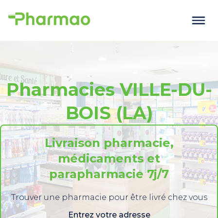
Pharmacies VILLE-DU-
BOIS (LA)
Livraison pharmacie,
médicaments et
parapharmacie 7j/7
Trouver une pharmacie pour être livré chez vous
Entrez votre adresse