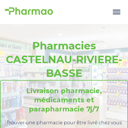
Pharmacies
CASTELNAU-RIVIERE-
BASSE
Livraison pharmacie,
médicaments et
parapharmacie 7j/7
Trouver une pharmacie pour être livré chez vous