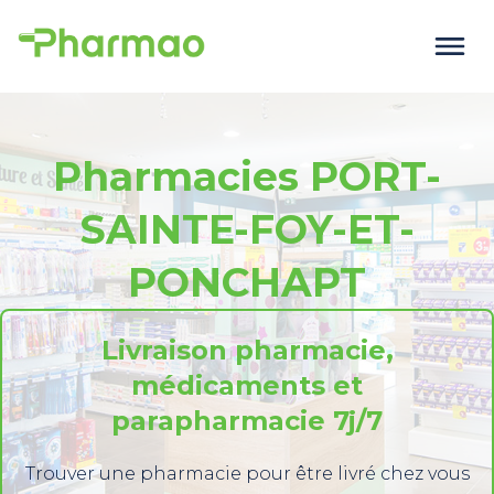
Pharmacies PORT-
SAINTE-FOY-ET-
PONCHAPT
Livraison pharmacie,
médicaments et
parapharmacie 7j/7
Trouver une pharmacie pour être livré chez vous