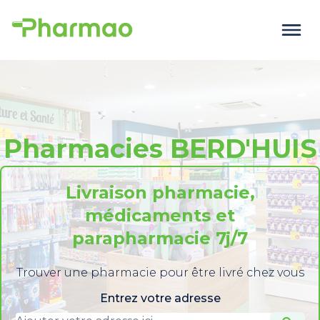
Pharmacies BERD'HUIS
Livraison pharmacie,
médicaments et
parapharmacie 7j/7
Trouver une pharmacie pour être livré chez vous
Entrez votre adresse