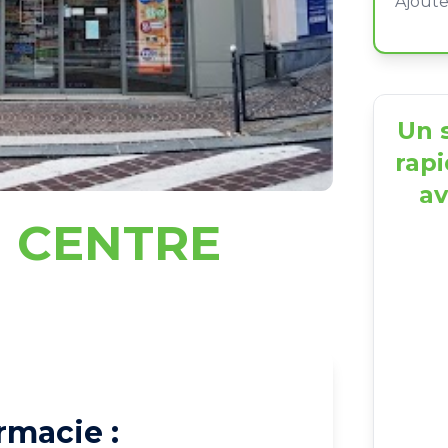
Un s
rapi
av
 CENTRE
N
rmacie :