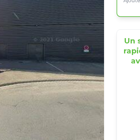
Un s
rapi
av