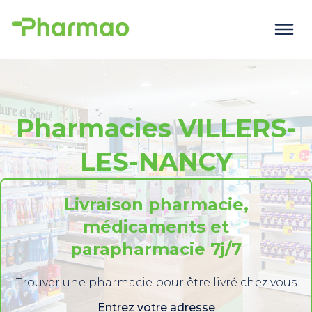
Pharmacies VILLERS-
LES-NANCY
Livraison pharmacie,
médicaments et
parapharmacie 7j/7
Trouver une pharmacie pour être livré chez vous
Entrez votre adresse