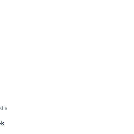
dia
ok