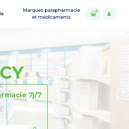
Marques parapharmacie
0
ie
et médicaments
RCY
rmacie 7j/7