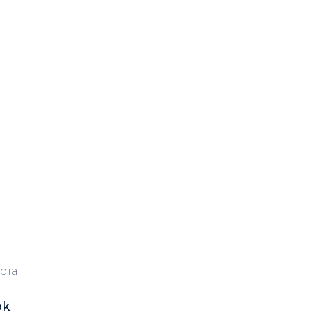
dia
ok