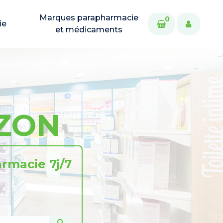
Marques parapharmacie
0
ie
et médicaments
IZON
rmacie 7j/7