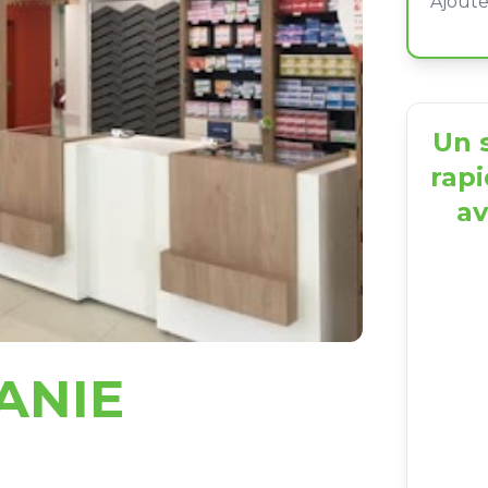
Un s
rapi
av
ANIE