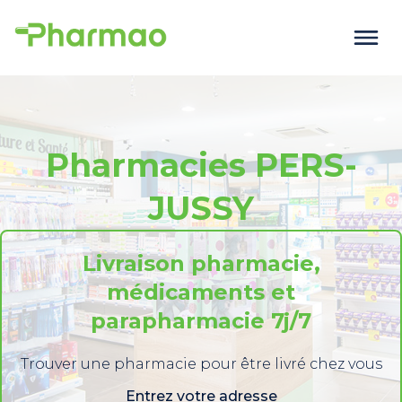
Pharmacies PERS-
JUSSY
Livraison pharmacie,
médicaments et
parapharmacie 7j/7
Trouver une pharmacie pour être livré chez vous
Entrez votre adresse