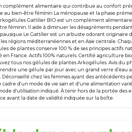
un complément alimentaire qui contribue au confort pr
e au bien-être féminin La ménopause et la phase préme
rkogélules Gattilier BIO est un complément alimentaire q
-être féminin. Il aide à diminuer les désagréments pend
opausique Le Gattilier est un arbuste odorant originai
 les régions méditerranéennes et en Asie centrale. Chaqu
lules de plantes conserve 100 % de ses principes actifs n
 France. Actifs 100% naturels. Certifié agriculture bi
uvez tous nos gélules de plantes Arkogélules. Avis du p
endre une gélule par jour avec un grand verre d’eau a
nt. Déconseillé chez les femmes ayant des antécédents p
e cadre d'un mode de vie sain et d'une alimentation varié
 d'utilisation indiqué. À tenir hors de la portée des en
e avant la date de validité indiquée sur la boîte.