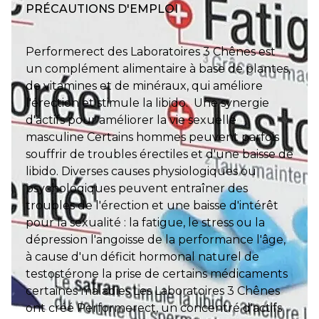
PRÉCAUTIONS D'EMPLOI
Performerect des Laboratoires 3 Chênes est
un complément alimentaire à base de plantes,
de vitamines et de minéraux, qui améliore
l'érection et stimule la libido. Une synergie
d'actifs pour améliorer la vie sexuelle
masculine Certains hommes peuvent parfois
souffrir de troubles érectiles et d'une baisse de
libido. Diverses causes physiologiques ou
psychologiques peuvent entraîner des
troubles de l'érection et une baisse d'intérêt
pour la sexualité : la fatigue, le stress ou la
dépression l'angoisse de la performance l'âge,
à cause d'un déficit hormonal naturel de
testostérone la prise de certains médicaments
certaines maladies Les Laboratoires 3 Chênes
ont créé Performerect, un concentré d'actifs