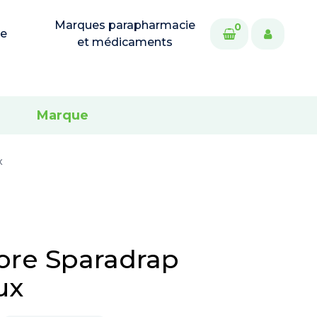
Marques parapharmacie
0
ie
et médicaments
Marque
x
ore Sparadrap
ux