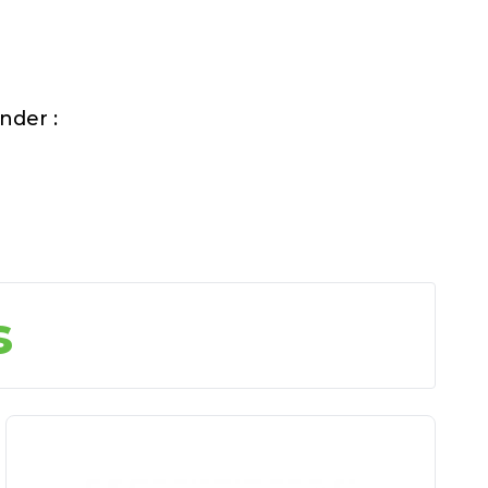
nder :
s