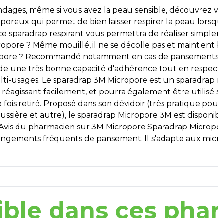
ndages, même si vous avez la peau sensible, découvrez 
oreux qui permet de bien laisser respirer la peau lors
e sparadrap respirant vous permettra de réaliser simple
pore ? Même mouillé, il ne se décolle pas et maintient 
pore ? Recommandé notamment en cas de pansements qu
 une très bonne capacité d'adhérence tout en respecta
lti-usages. Le sparadrap 3M Micropore est un sparadrap 
réagissant facilement, et pourra également être utilisé 
ne fois retiré. Proposé dans son dévidoir (très pratique 
ussière et autre), le sparadrap Micropore 3M est disponib
) Avis du pharmacien sur 3M Micropore Sparadrap Micro
gements fréquents de pansement. Il s'adapte aux micro
ible dans ces pha