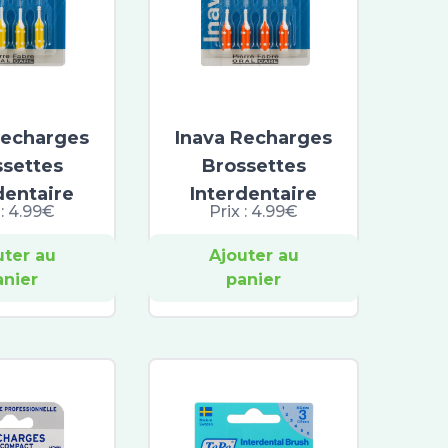
Recharges
Inava Recharges
ssettes
Brossettes
dentaire
Interdentaire
 :
4.99€
Prix :
4.99€
uter au
Ajouter au
anier
panier