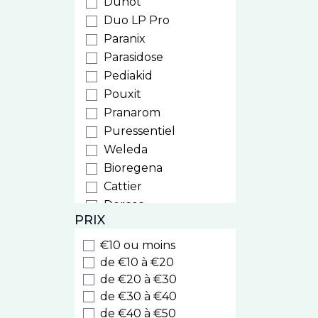
Duhot
Duo LP Pro
Paranix
Parasidose
Pediakid
Pouxit
Pranarom
Puressentiel
Weleda
Bioregena
Cattier
Dercos
PRIX
Ducray
Furterer
€10 ou moins
Sublime Curl
de €10 à €20
Triphasic
de €20 à €30
de €30 à €40
Hei Poa
de €40 à €50
Klorane