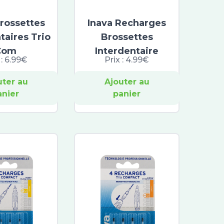
Brossettes
Inava Recharges
taires Trio
Brossettes
Com
Interdentaire
 :
6.99€
Prix :
4.99€
uter au
Ajouter au
anier
panier