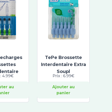
Recharges
TePe Brossette
ssettes
Interdentaire Extra
dentaire
Soupl
 :
4.99€
Prix :
6.99€
uter au
Ajouter au
anier
panier