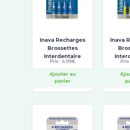
Inava Recharges
Inava 
Brossettes
Bro
Interdentaire
Inter
Prix :
4.99€
Prix
Ajouter au
Ajo
panier
p