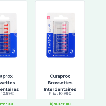
raprox
Curaprox
ssettes
Brossettes
dentaires
Interdentaires
:
10.99€
Prix :
10.99€
uter au
Ajouter au