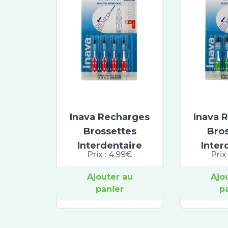
Inava Recharges
Inava 
Brossettes
Bro
Interdentaire
Inter
Prix :
4.99€
Prix
Ajouter au
Ajo
panier
p