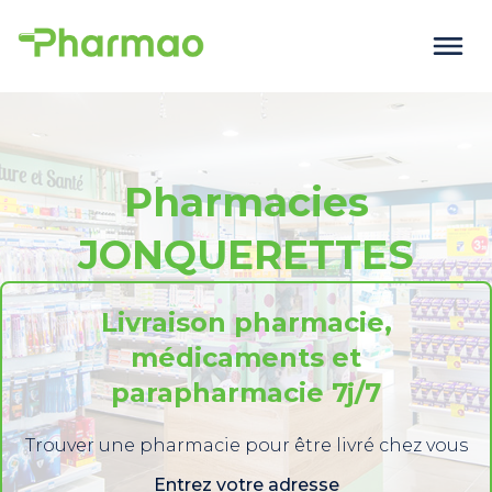
Pharmacies
JONQUERETTES
Livraison pharmacie,
médicaments et
parapharmacie 7j/7
Trouver une pharmacie pour être livré chez vous
Entrez votre adresse