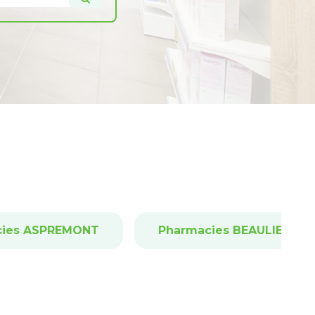
cies ASPREMONT
Pharmacies BEAULIEU-SU