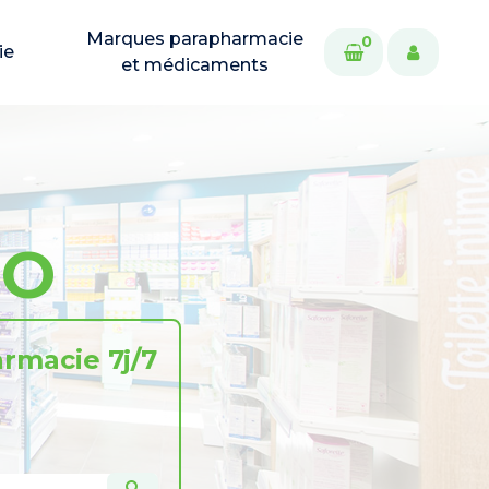
Marques parapharmacie
0
ie
et médicaments
IO
rmacie 7j/7